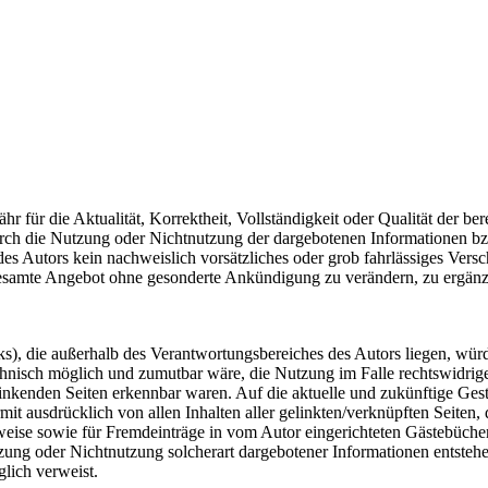
 für die Aktualität, Korrektheit, Vollständigkeit oder Qualität der be
 durch die Nutzung oder Nichtnutzung der dargebotenen Informationen b
des Autors kein nachweislich vorsätzliches oder grob fahrlässiges Versc
s gesamte Angebot ohne gesonderte Ankündigung zu verändern, zu ergänze
ks), die außerhalb des Verantwortungsbereiches des Autors liegen, würd
chnisch möglich und zumutbar wäre, die Nutzung im Falle rechtswidriger
linkenden Seiten erkennbar waren. Auf die aktuelle und zukünftige Gesta
ermit ausdrücklich von allen Inhalten aller gelinkten/verknüpften Seiten
weise sowie für Fremdeinträge in vom Autor eingerichteten Gästebüchern,
zung oder Nichtnutzung solcherart dargebotener Informationen entstehen
glich verweist.